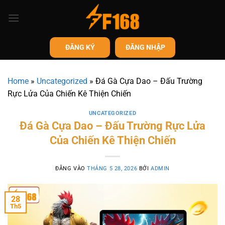
Bỏ
qua
nội
dung
ĐĂNG KÝ
ĐĂNG NHẬP
Home
»
Uncategorized
»
Đá Gà Cựa Dao – Đấu Trường
Rực Lửa Của Chiến Kê Thiện Chiến
UNCATEGORIZED
Đá Gà Cựa Dao – Đấu Trường Rực Lửa
Của Chiến Kê Thiện Chiến
ĐĂNG VÀO
THÁNG 5 28, 2026
BỞI
ADMIN
28
Th5