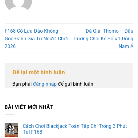
F168 Có Lừa Đảo Không –
Đá Giải Thomo – Đấu
Góc Đánh Giá Từ Người Chơi
Trường Chọi Kê Số #1 Đông
2026
Nam Á
Để lại một bình luận
Bạn phải
đăng nhập
để gửi bình luận.
BÀI VIẾT MỚI NHẤT
Cách Chơi Blackjack Toàn Tập Chỉ Trong 3 Phút
29
Tại F168
Th5