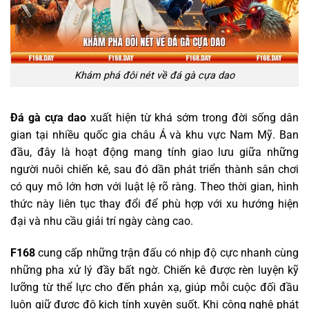
Khám phá đôi nét về đá gà cựa dao
Đá gà cựa dao
xuất hiện từ khá sớm trong đời sống dân
gian tại nhiều quốc gia châu Á và khu vực Nam Mỹ. Ban
đầu, đây là hoạt động mang tính giao lưu giữa những
người nuôi chiến kê, sau đó dần phát triển thành sân chơi
có quy mô lớn hơn với luật lệ rõ ràng. Theo thời gian, hình
thức này liên tục thay đổi để phù hợp với xu hướng hiện
đại và nhu cầu giải trí ngày càng cao.
F168
cung cấp những trận đấu có nhịp độ cực nhanh cùng
những pha xử lý đầy bất ngờ. Chiến kê được rèn luyện kỹ
lưỡng từ thể lực cho đến phản xạ, giúp mỗi cuộc đối đầu
luôn giữ được độ kịch tính xuyên suốt. Khi công nghệ phát