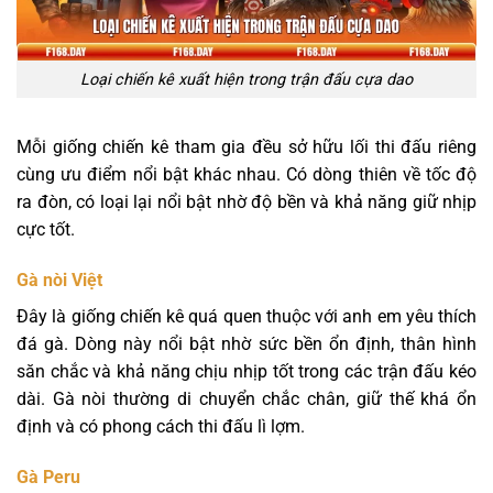
Loại chiến kê xuất hiện trong trận đấu cựa dao
Mỗi giống chiến kê tham gia đều sở hữu lối thi đấu riêng
cùng ưu điểm nổi bật khác nhau. Có dòng thiên về tốc độ
ra đòn, có loại lại nổi bật nhờ độ bền và khả năng giữ nhịp
cực tốt.
Gà nòi Việt
Đây là giống chiến kê quá quen thuộc với anh em yêu thích
đá gà. Dòng này nổi bật nhờ sức bền ổn định, thân hình
săn chắc và khả năng chịu nhịp tốt trong các trận đấu kéo
dài. Gà nòi thường di chuyển chắc chân, giữ thế khá ổn
định và có phong cách thi đấu lì lợm.
Gà Peru