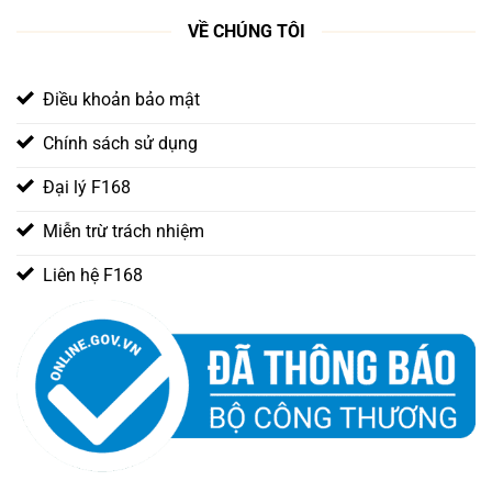
VỀ CHÚNG TÔI
Điều khoản bảo mật
Chính sách sử dụng
Đại lý F168
Miễn trừ trách nhiệm
Liên hệ F168