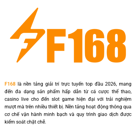
Bạn
Thắng
Đậm
F168
là nền tảng giải trí trực tuyến top đầu 2026, mang
đến đa dạng sản phẩm hấp dẫn từ cá cược thể thao,
casino live cho đến slot game hiện đại với trải nghiệm
mượt mà trên nhiều thiết bị. Nền tảng hoạt động thông qua
cơ chế vận hành minh bạch và quy trình giao dịch được
kiểm soát chặt chẽ.