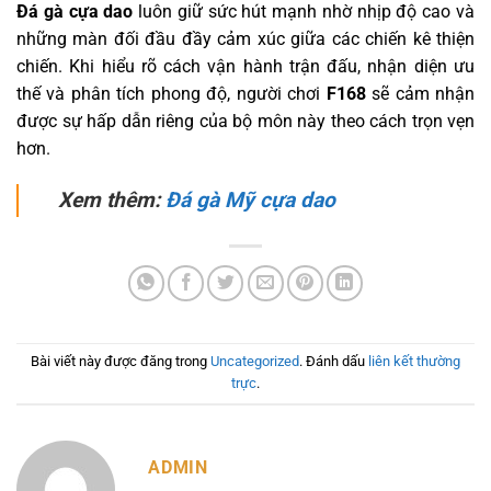
Đá gà cựa dao
luôn giữ sức hút mạnh nhờ nhịp độ cao và
những màn đối đầu đầy cảm xúc giữa các chiến kê thiện
chiến. Khi hiểu rõ cách vận hành trận đấu, nhận diện ưu
thế và phân tích phong độ, người chơi
F168
sẽ cảm nhận
được sự hấp dẫn riêng của bộ môn này theo cách trọn vẹn
hơn.
Xem thêm:
Đá gà Mỹ cựa dao
Bài viết này được đăng trong
Uncategorized
. Đánh dấu
liên kết thường
trực
.
ADMIN