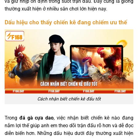
và giữ nhịp ổn định trong suốt trận đấu. Đây cũng là giống
thường xuất hiện ở nhiều sân chơi lớn hiện nay.
Dấu hiệu cho thấy chiến kê đang chiếm ưu thế
Cách nhận biết chiến kê đấu tốt
Trong
đá gà cựa dao
, việc nhận biết chiến kê nào đang
nắm lợi thế giúp anh em theo dõi trận đấu rõ hơn và dễ đọc
diễn biến hơn. Những dấu hiệu dưới đây thường xuất hiện