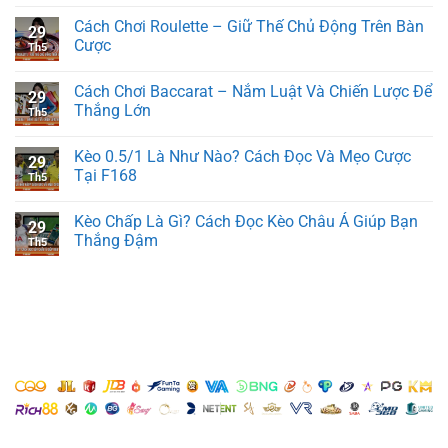
Không
có
Cách Chơi Roulette – Giữ Thế Chủ Động Trên Bàn
bình
29
luận
Cược
Th5
ở
Cách
Không
Chơi
có
Cách Chơi Baccarat – Nắm Luật Và Chiến Lược Để
Blackjack
bình
29
Toàn
luận
Thắng Lớn
Th5
Tập
ở
Chỉ
Cách
Không
Trong
Chơi
có
Kèo 0.5/1 Là Như Nào? Cách Đọc Và Mẹo Cược
3
Roulette
bình
29
Phút
–
luận
Tại F168
Th5
Tại
Giữ
ở
F168
Thế
Cách
Không
Chủ
Chơi
có
Kèo Chấp Là Gì? Cách Đọc Kèo Châu Á Giúp Bạn
Động
Baccarat
bình
29
Trên
–
luận
Thắng Đậm
Th5
Bàn
Nắm
ở
Cược
Luật
Kèo
Không
Và
0.5/1
có
Chiến
Là
bình
Lược
Như
luận
Để
Nào?
ở
Thắng
Cách
Kèo
Lớn
Đọc
Chấp
Và
Là
Mẹo
Gì?
Cược
Cách
Tại
Đọc
F168
Kèo
Châu
Á
Giúp