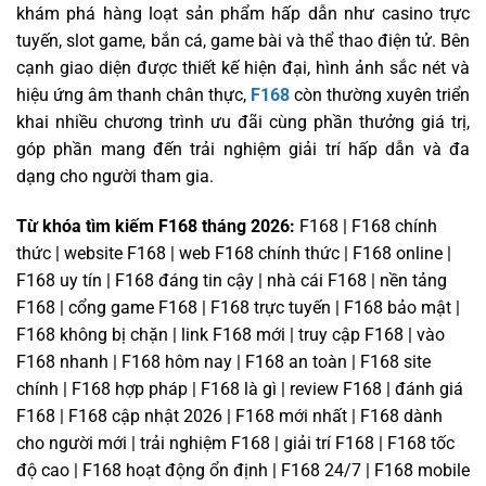
khám phá hàng loạt sản phẩm hấp dẫn như casino trực
tuyến, slot game, bắn cá, game bài và thể thao điện tử. Bên
cạnh giao diện được thiết kế hiện đại, hình ảnh sắc nét và
hiệu ứng âm thanh chân thực,
F168
còn thường xuyên triển
khai nhiều chương trình ưu đãi cùng phần thưởng giá trị,
góp phần mang đến trải nghiệm giải trí hấp dẫn và đa
dạng cho người tham gia.
Từ khóa tìm kiếm F168 tháng 2026:
F168 | F168 chính
thức | website F168 | web F168 chính thức | F168 online |
F168 uy tín | F168 đáng tin cậy | nhà cái F168 | nền tảng
F168 | cổng game F168 | F168 trực tuyến | F168 bảo mật |
F168 không bị chặn | link F168 mới | truy cập F168 | vào
F168 nhanh | F168 hôm nay | F168 an toàn | F168 site
chính | F168 hợp pháp | F168 là gì | review F168 | đánh giá
F168 | F168 cập nhật 2026 | F168 mới nhất | F168 dành
cho người mới | trải nghiệm F168 | giải trí F168 | F168 tốc
độ cao | F168 hoạt động ổn định | F168 24/7 | F168 mobile