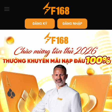
Bỏ
qua
nội
dung
ĐĂNG KÝ
ĐĂNG NHẬP