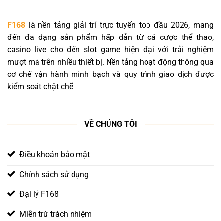
F168
là nền tảng giải trí trực tuyến top đầu 2026, mang
đến đa dạng sản phẩm hấp dẫn từ cá cược thể thao,
casino live cho đến slot game hiện đại với trải nghiệm
mượt mà trên nhiều thiết bị. Nền tảng hoạt động thông qua
cơ chế vận hành minh bạch và quy trình giao dịch được
kiểm soát chặt chẽ.
VỀ CHÚNG TÔI
Điều khoản bảo mật
Chính sách sử dụng
Đại lý F168
Miễn trừ trách nhiệm