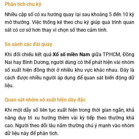
Phân tích chu kỳ
Nhiều cặp số có xu hướng quay lại sau khoảng 5 đến 10 kỳ
mở thưởng. Việc thống kê theo chu kỳ giúp quá trình quan
sát có cơ sở hơn thay vì chọn số theo cảm tính.
So sánh các đài quay
Khi đối chiếu kết quả
Xổ số miền Nam
giữa TP.HCM, Đồng
Nai hay Bình Dương, người dùng có thể phát hiện vài nhóm
số xuất hiện đồng thời ở nhiều khu vực khác nhau. Đây là
cách được nhiều người áp dụng để quan sát biến động dữ
liệu.
Quan sát nhóm số xuất hiện dày đặc
Khi một dãy số liên tục xuất hiện trong thời gian ngắn, khả
năng duy trì xu hướng thêm vài kỳ tiếp theo thường khá
cao. Người theo dõi lâu năm thường chú ý mạnh vào nhóm
dữ liệu này để phân tích.