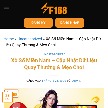
Bỏ
qua
nội
dung
ĐĂNG KÝ
ĐĂNG NHẬP
Home
»
Uncategorized
»
Xổ Số Miền Nam – Cập Nhật Dữ
Liệu Quay Thưởng & Mẹo Chơi
UNCATEGORIZED
Xổ Số Miền Nam – Cập Nhật Dữ Liệu
Quay Thưởng & Mẹo Chơi
ĐĂNG VÀO
THÁNG 5 28, 2026
BỞI
ADMIN
28
Th5