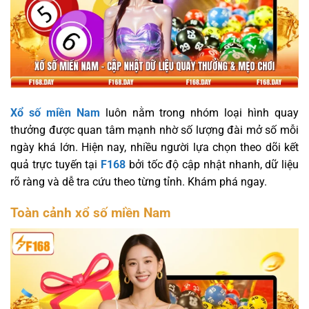
Xổ số miền Nam
luôn nằm trong nhóm loại hình quay
thưởng được quan tâm mạnh nhờ số lượng đài mở số mỗi
ngày khá lớn. Hiện nay, nhiều người lựa chọn theo dõi kết
quả trực tuyến tại
F168
bởi tốc độ cập nhật nhanh, dữ liệu
rõ ràng và dễ tra cứu theo từng tỉnh. Khám phá ngay.
Toàn cảnh xổ số miền Nam