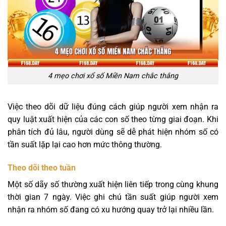
4 mẹo chơi xổ số Miền Nam chắc thắng
Việc theo dõi dữ liệu đúng cách giúp người xem nhận ra
quy luật xuất hiện của các con số theo từng giai đoạn. Khi
phân tích đủ lâu, người dùng sẽ dễ phát hiện nhóm số có
tần suất lặp lại cao hơn mức thông thường.
Theo dõi theo tuần
Một số dãy số thường xuất hiện liên tiếp trong cùng khung
thời gian 7 ngày. Việc ghi chú tần suất giúp người xem
nhận ra nhóm số đang có xu hướng quay trở lại nhiều lần.