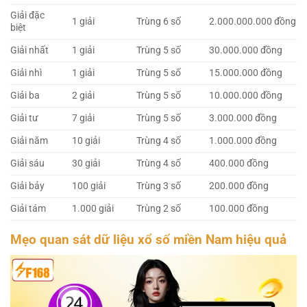
Giải đặc
1 giải
Trùng 6 số
2.000.000.000 đồng
biệt
Giải nhất
1 giải
Trùng 5 số
30.000.000 đồng
Giải nhì
1 giải
Trùng 5 số
15.000.000 đồng
Giải ba
2 giải
Trùng 5 số
10.000.000 đồng
Giải tư
7 giải
Trùng 5 số
3.000.000 đồng
Giải năm
10 giải
Trùng 4 số
1.000.000 đồng
Giải sáu
30 giải
Trùng 4 số
400.000 đồng
Giải bảy
100 giải
Trùng 3 số
200.000 đồng
Giải tám
1.000 giải
Trùng 2 số
100.000 đồng
Mẹo quan sát dữ liệu xổ số miền Nam hiệu quả