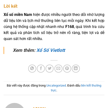
Lời kết
Xổ số miền Nam
hiện được nhiều người theo dõi nhờ lượng
dữ liệu lớn và lịch mở thưởng liên tục mỗi ngày. Khi kết hợp
cùng hệ thống cập nhật nhanh như
F168
, quá trình tra cứu
kết quả và phân tích số liệu trở nên rõ ràng, tiện lợi và dễ
quan sát hơn rất nhiều.
Xem thêm:
Xổ Số Vietlott
Bài viết này được đăng trong
Uncategorized
. Đánh dấu
liên kết thường
trực
.