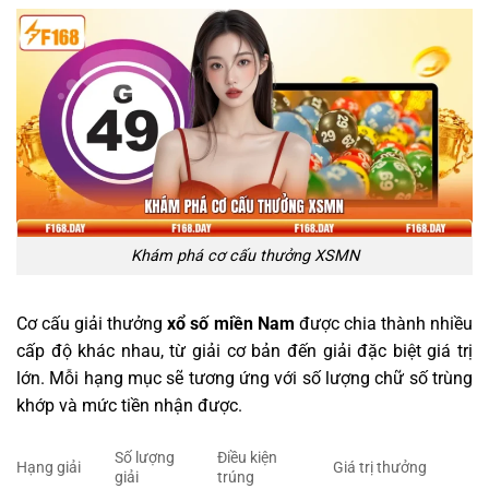
Khám phá cơ cấu thưởng XSMN
Cơ cấu giải thưởng
xổ số miền Nam
được chia thành nhiều
cấp độ khác nhau, từ giải cơ bản đến giải đặc biệt giá trị
lớn. Mỗi hạng mục sẽ tương ứng với số lượng chữ số trùng
khớp và mức tiền nhận được.
Số lượng
Điều kiện
Hạng giải
Giá trị thưởng
giải
trúng