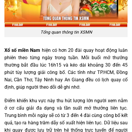
Tổng quan thông tin XSMN
Xổ số miền Nam
hiện có hơn 20 đài quay hoạt động luân
phiên theo từng ngày trong tuần. Mỗi buổi mở thưởng
thường bắt đầu lúc 16h15 và kéo dài khoảng 30 đến 45
phút tùy lượng giải công bố. Các tỉnh như TP.HCM, Đồng
Nai, Cần Thơ, Tây Ninh hay An Giang đều có lịch quay cố
định, giúp người theo dõi dễ ghi nhớ.
Điểm khiến khu vực này thu hút lượng lớn người xem nằm
ở cơ cấu giải đa dạng và tần suất mở thưởng liên tục.
Trung bình mỗi ngày sẽ có từ 3 đến 4 đài cùng công bố kết
quả, tạo ra hàng trăm dãy số xuất hiện liên tục. Dữ liệu sau
khi quay được lưu trữ trên hệ thống trực tuyến để người