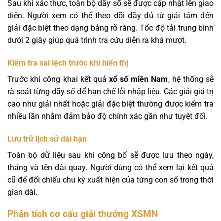
Sau khi xác thực, toàn bộ dãy số sẽ được cập nhật lên giao
diện. Người xem có thể theo dõi đầy đủ từ giải tám đến
giải đặc biệt theo dạng bảng rõ ràng. Tốc độ tải trung bình
dưới 2 giây giúp quá trình tra cứu diễn ra khá mượt.
Kiểm tra sai lệch trước khi hiển thị
Trước khi công khai kết quả
xổ số miền Nam
, hệ thống sẽ
rà soát từng dãy số để hạn chế lỗi nhập liệu. Các giải giá trị
cao như giải nhất hoặc giải đặc biệt thường được kiểm tra
nhiều lần nhằm đảm bảo độ chính xác gần như tuyệt đối.
Lưu trữ lịch sử dài hạn
Toàn bộ dữ liệu sau khi công bố sẽ được lưu theo ngày,
tháng và tên đài quay. Người dùng có thể xem lại kết quả
cũ để đối chiếu chu kỳ xuất hiện của từng con số trong thời
gian dài.
Phân tích cơ cấu giải thưởng XSMN