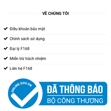
VỀ CHÚNG TÔI
Điều khoản bảo mật
Chính sách sử dụng
Đại lý F168
Miễn trừ trách nhiệm
Liên hệ F168