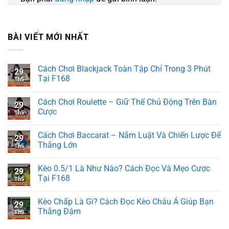
BÀI VIẾT MỚI NHẤT
Cách Chơi Blackjack Toàn Tập Chỉ Trong 3 Phút
29
Tại F168
Th5
Không
có
Cách Chơi Roulette – Giữ Thế Chủ Động Trên Bàn
bình
29
luận
Cược
Th5
ở
Cách
Không
Chơi
có
Cách Chơi Baccarat – Nắm Luật Và Chiến Lược Để
Blackjack
bình
29
Toàn
luận
Thắng Lớn
Th5
Tập
ở
Chỉ
Cách
Không
Trong
Chơi
có
Kèo 0.5/1 Là Như Nào? Cách Đọc Và Mẹo Cược
3
Roulette
bình
29
Phút
–
luận
Tại F168
Th5
Tại
Giữ
ở
F168
Thế
Cách
Không
Chủ
Chơi
có
Kèo Chấp Là Gì? Cách Đọc Kèo Châu Á Giúp Bạn
Động
Baccarat
bình
29
Trên
–
luận
Thắng Đậm
Th5
Bàn
Nắm
ở
Cược
Luật
Kèo
Không
Và
0.5/1
có