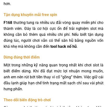
hơn.
Tận dụng khuyến mãi free spin
F168
thường tung ra nhiều ưu đãi vòng quay miễn phí cho
thành viên. Đây là cơ hội cực ổn để trải nghiệm slot mà
không cần bỏ thêm quá nhiều chi phí. Nếu biết tận dụng
đúng lúc, người chơi vẫn có thể săn hũ bằng nguồn vốn
khá nhẹ mà không cần đến
tool hack nổ hũ
.
Dừng đúng thời điểm
Một trong những kỹ năng quan trọng nhất khi chơi slot là
biết điểm dừng. Khi đã đạt mức lợi nhuận mong muốn,
anh em nên rút bớt tiền thay vì cố “gồng” thêm. Việc giữ cái
đầu lạnh giúp hạn chế tình trạng mất sạch chỉ sau vài phút
hưng phấn.
Theo dõi biến động trò chơi