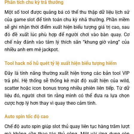
Phân tích chu kỳ trả thưởng
Một số tool được quảng bá có thể thu thập dữ liệu lịch sử
của game slot để tính toán chu kỳ nhả thưởng. Phần mềm
sẽ ghi nhận thời điểm xuất hiện biểu tượng giá trị cao, sau
đó đề xuất lúc phù hợp để người chơi vào bàn quay. Cơ
chế này đánh vào tâm lý thích săn “khung giờ vàng” của
nhiều anh em mê jackpot.
Tool hack nổ hũ quét tỷ lệ xuất hiện biểu tượng hiếm
Đây là tính năng thường xuất hiện trong các bản tool VIP
trả phí. Hệ thống sẽ thống kê mật độ xuất hiện của wild,
scatter hoặc icon bonus trong nhiều phiên liên tiếp. Từ dữ
liệu đó, người chơi tin rằng mình có thể đưa ra lựa chọn
cược hợp lý hơn thay vì quay theo cảm tính.
Auto spin tốc độ cao
Chế độ auto spin giúp slot thủ quay liên tục hàng trăm lượt
mà không cần thao tác thủ công. Một vài ứng dụng còn