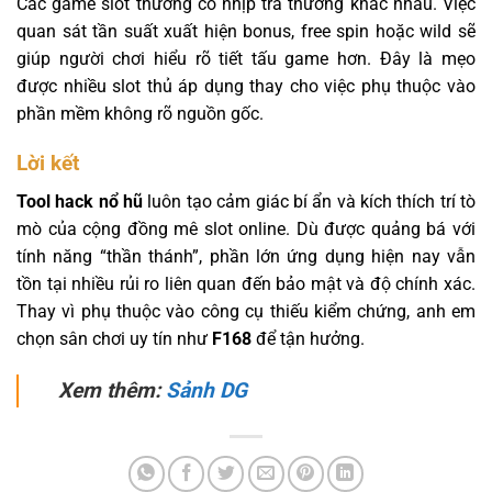
Các game slot thường có nhịp trả thưởng khác nhau. Việc
quan sát tần suất xuất hiện bonus, free spin hoặc wild sẽ
giúp người chơi hiểu rõ tiết tấu game hơn. Đây là mẹo
được nhiều slot thủ áp dụng thay cho việc phụ thuộc vào
phần mềm không rõ nguồn gốc.
Lời kết
Tool hack nổ hũ
luôn tạo cảm giác bí ẩn và kích thích trí tò
mò của cộng đồng mê slot online. Dù được quảng bá với
tính năng “thần thánh”, phần lớn ứng dụng hiện nay vẫn
tồn tại nhiều rủi ro liên quan đến bảo mật và độ chính xác.
Thay vì phụ thuộc vào công cụ thiếu kiểm chứng, anh em
chọn sân chơi uy tín như
F168
để tận hưởng.
Xem thêm:
Sảnh DG