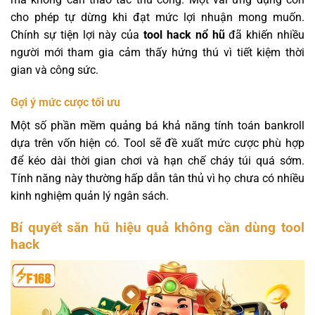
cho phép tự dừng khi đạt mức lợi nhuận mong muốn.
Chính sự tiện lợi này của
tool hack nổ hũ
đã khiến nhiều
người mới tham gia cảm thấy hứng thú vì tiết kiệm thời
gian và công sức.
Gợi ý mức cược tối ưu
Một số phần mềm quảng bá khả năng tính toán bankroll
dựa trên vốn hiện có. Tool sẽ đề xuất mức cược phù hợp
để kéo dài thời gian chơi và hạn chế cháy túi quá sớm.
Tính năng này thường hấp dẫn tân thủ vì họ chưa có nhiều
kinh nghiệm quản lý ngân sách.
Bí quyết săn hũ hiệu quả không cần dùng tool
hack