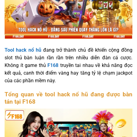
Tool hack nổ hũ
đang trở thành chủ đề khiến cộng đồng
slot thủ bàn luận rần rần trên nhiều diễn đàn cá cược.
Không ít game thủ
F168
truyền tai nhau về khả năng đọc
kết quả, canh thời điểm vàng hay tăng tỷ lệ chạm jackpot
của các phần mềm này.
Tổng quan về tool hack nổ hũ đang được bàn
tán tại F168