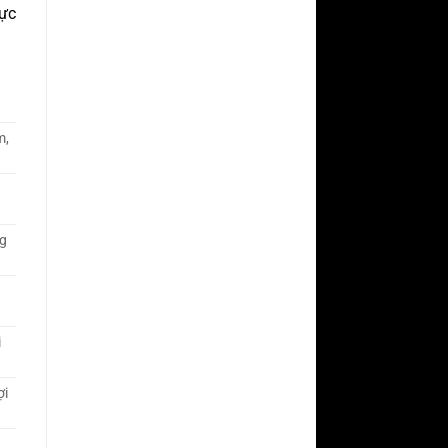
hực
m,
ng
i
ợi