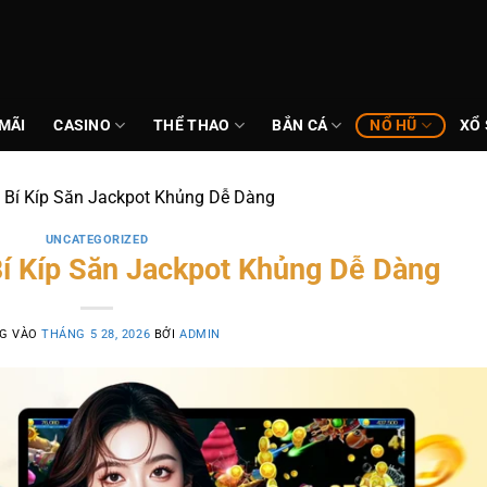
CASINO
THỂ THAO
BẮN CÁ
NỔ HŨ
XỔ
MÃI
 Bí Kíp Săn Jackpot Khủng Dễ Dàng
UNCATEGORIZED
Bí Kíp Săn Jackpot Khủng Dễ Dàng
G VÀO
THÁNG 5 28, 2026
BỞI
ADMIN