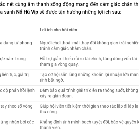
 sắc nét cùng âm thanh sống động mang đến cảm giác chân t
gia sảnh
Nổ Hũ Vip
sẽ được tận hưởng những lợi ích sau:
Lợi ích cho hội viên
đa dạng từ phong
Người chơi thoải mái thay đổi không gian trải nghiệ
tránh cảm giác nhàm chán.
cược nằm trong
Hỗ trợ giảm thiểu rủi ro tài chính, tăng dòng vốn tái
tham gia vòng quay.
iên tục, giá trị
Tạo cơ hội săn lùng những khoản lợi nhuận lớn ma
tính bất ngờ.
c độ phản hồi lệnh
Đảm bảo quá trình giải trí diễn ra thông suốt, không
xảy ra gián đoạn.
 tay theo số vòng
Giúp hội viên tiết kiệm thời gian thao tác lặp đi lặp lạ
thủ công.
hứng nhận bởi các
Khẳng định tính minh bạch tuyệt đối, bảo vệ quyền l
thành viên.