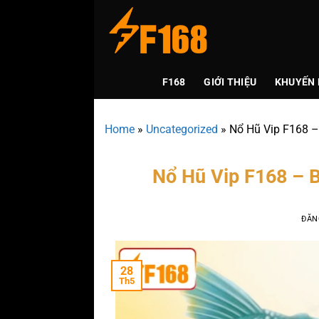
Bỏ
qua
nội
dung
F168
GIỚI THIỆU
KHUYẾN 
Home
»
Uncategorized
»
Nổ Hũ Vip F168 –
Nổ Hũ Vip F168 – 
ĐĂN
28
Th5