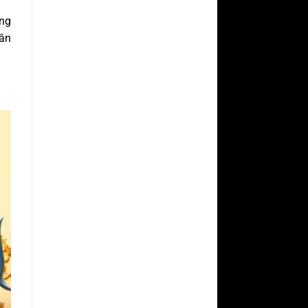
ông
hần