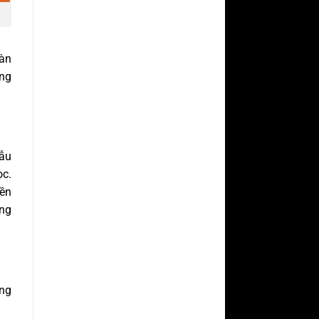
màn
ớng
gẫu
ọc.
iền
ợng
ợng