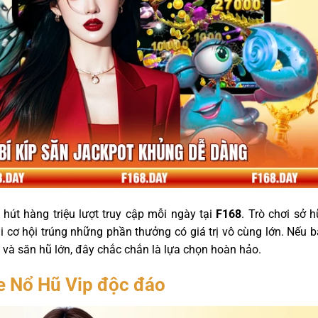
 hút hàng triệu lượt truy cập mỗi ngày tại
F1
6
8
. Trò chơi sở 
cơ hội trúng những phần thưởng có giá trị vô cùng lớn. Nếu 
 và săn hũ lớn, đây chắc chắn là lựa chọn hoàn hảo.
 Nổ Hũ Vip độc đáo