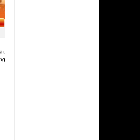
ai.
ống