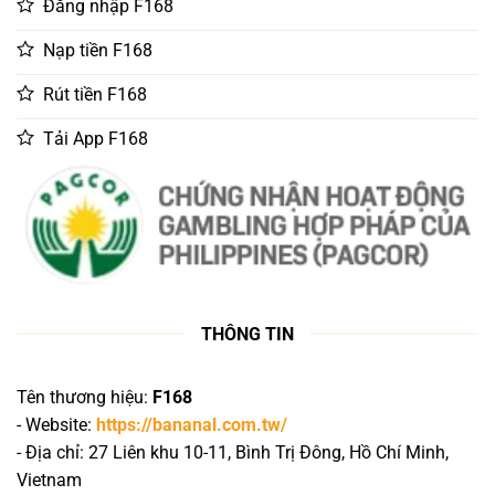
Đăng nhập F168
Nạp tiền F168
Rút tiền F168
Tải App F168
THÔNG TIN
Tên thương hiệu:
F168
- Website:
https://bananal.com.tw/
- Địa chỉ: 27 Liên khu 10-11, Bình Trị Đông, Hồ Chí Minh,
Vietnam