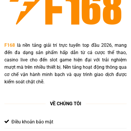
F168
là nền tảng giải trí trực tuyến top đầu 2026, mang
đến đa dạng sản phẩm hấp dẫn từ cá cược thể thao,
casino live cho đến slot game hiện đại với trải nghiệm
mượt mà trên nhiều thiết bị. Nền tảng hoạt động thông qua
cơ chế vận hành minh bạch và quy trình giao dịch được
kiểm soát chặt chẽ.
VỀ CHÚNG TÔI
Điều khoản bảo mật