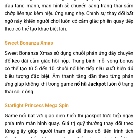
đầu tăng mạnh, màn hình sẽ chuyển sang trạng thái sấm
chớp liên tục kèm hiệu ứng rung nhẹ. Chính sự thay đổi bất
ngờ này khiến người chơi luôn có cảm giác phiên quay tiếp
theo có thể tạo khác biệt lớn.
Sweet Bonanza Xmas
Sweet Bonanza Xmas sử dụng chuỗi phản ứng dây chuyền
để kéo dài cảm giác hồi hộp. Trung bình mỗi vòng bonus
có thể tạo từ 5 đến 10 chuỗi nổ liên tiếp nếu xuất hiện đủ
biểu tượng đặc biệt. Âm thanh tăng dần theo từng phản
ứng giúp không khí trong game
nổ hũ Jackpot
luôn ở trạng
thái sôi động.
Starlight Princess Mega Spin
Game nổi bật với giao diện hiển thị jackpot trực tiếp ngay
phía trên màn hình quay. Giá trị quỹ thưởng thay đổi theo
từng giây giúp người tham gia dễ theo dõi tiến trình tích