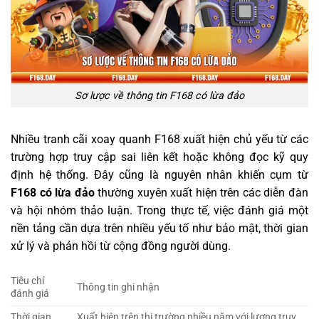
Sơ lược về thông tin F168 có lừa đảo
Nhiều tranh cãi xoay quanh F168 xuất hiện chủ yếu từ các
trường hợp truy cập sai liên kết hoặc không đọc kỹ quy
định hệ thống. Đây cũng là nguyên nhân khiến cụm từ
F168 có lừa đảo
thường xuyên xuất hiện trên các diễn đàn
và hội nhóm thảo luận. Trong thực tế, việc đánh giá một
nền tảng cần dựa trên nhiều yếu tố như bảo mật, thời gian
xử lý và phản hồi từ cộng đồng người dùng.
Tiêu chí
Thông tin ghi nhận
đánh giá
Thời gian
Xuất hiện trên thị trường nhiều năm với lượng truy