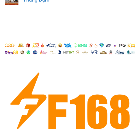
Th5
Bàn
Nắm
ở
Cược
Luật
Kèo
Không
Và
0.5/1
có
Chiến
Là
bình
Lược
Như
luận
Để
Nào?
ở
Thắng
Cách
Kèo
Lớn
Đọc
Chấp
Và
Là
Mẹo
Gì?
Cược
Cách
Tại
Đọc
F168
Kèo
Châu
Á
Giúp
Bạn
Thắng
Đậm