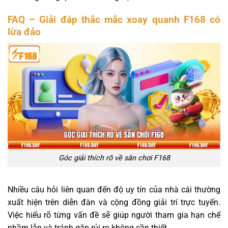
FAQ – Giải đáp thắc mắc xoay quanh F168 có
lừa đảo
Góc giải thích rõ về sân chơi F168
Nhiều câu hỏi liên quan đến độ uy tín của nhà cái thường
xuất hiện trên diễn đàn và cộng đồng giải trí trực tuyến.
Việc hiểu rõ từng vấn đề sẽ giúp người tham gia hạn chế
nhầm lẫn và tránh gặp rủi ro không cần thiết.