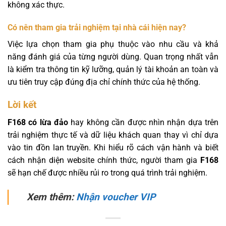
không xác thực.
Có nên tham gia trải nghiệm tại nhà cái hiện nay?
Việc lựa chọn tham gia phụ thuộc vào nhu cầu và khả
năng đánh giá của từng người dùng. Quan trọng nhất vẫn
là kiểm tra thông tin kỹ lưỡng, quản lý tài khoản an toàn và
ưu tiên truy cập đúng địa chỉ chính thức của hệ thống.
Lời kết
F168 có lừa đảo
hay không cần được nhìn nhận dựa trên
trải nghiệm thực tế và dữ liệu khách quan thay vì chỉ dựa
vào tin đồn lan truyền. Khi hiểu rõ cách vận hành và biết
cách nhận diện website chính thức, người tham gia
F168
sẽ hạn chế được nhiều rủi ro trong quá trình trải nghiệm.
Xem thêm:
Nhận voucher VIP