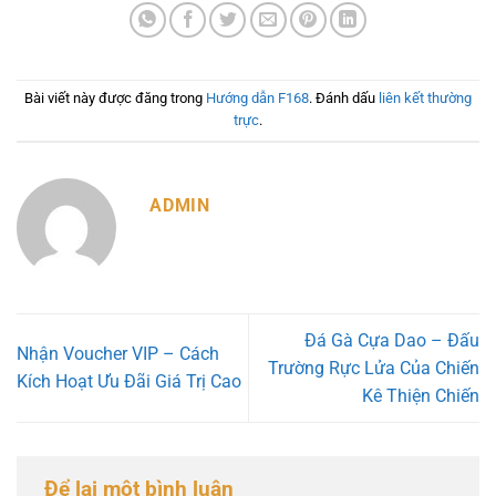
Bài viết này được đăng trong
Hướng dẫn F168
. Đánh dấu
liên kết thường
trực
.
ADMIN
Đá Gà Cựa Dao – Đấu
Nhận Voucher VIP – Cách
Trường Rực Lửa Của Chiến
Kích Hoạt Ưu Đãi Giá Trị Cao
Kê Thiện Chiến
Để lại một bình luận