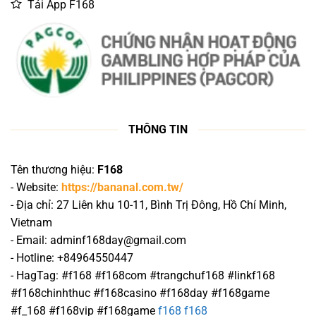
Tải App F168
THÔNG TIN
Tên thương hiệu:
F168
- Website:
https://bananal.com.tw/
- Địa chỉ: 27 Liên khu 10-11, Bình Trị Đông, Hồ Chí Minh,
Vietnam
- Email:
adminf168day@gmail.com
- Hotline: +84964550447
- HagTag: #f168 #f168com #trangchuf168 #linkf168
#f168chinhthuc #f168casino #f168day #f168game
#f_168 #f168vip #f168game
f168
f168