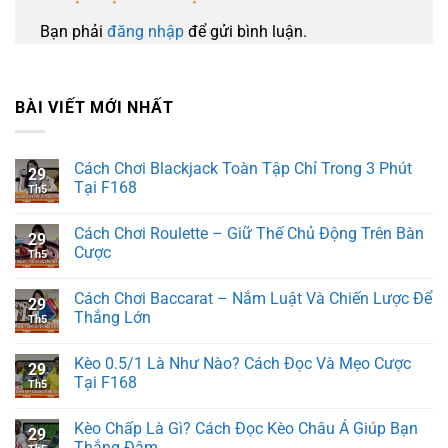
Bạn phải
đăng nhập
để gửi bình luận.
BÀI VIẾT MỚI NHẤT
Cách Chơi Blackjack Toàn Tập Chỉ Trong 3 Phút
29
Tại F168
Th5
Không
có
Cách Chơi Roulette – Giữ Thế Chủ Động Trên Bàn
bình
29
luận
Cược
Th5
ở
Cách
Không
Chơi
có
Cách Chơi Baccarat – Nắm Luật Và Chiến Lược Để
Blackjack
bình
29
Toàn
luận
Thắng Lớn
Th5
Tập
ở
Chỉ
Cách
Không
Trong
Chơi
có
Kèo 0.5/1 Là Như Nào? Cách Đọc Và Mẹo Cược
3
Roulette
bình
29
Phút
–
luận
Tại F168
Th5
Tại
Giữ
ở
F168
Thế
Cách
Không
Chủ
Chơi
có
Kèo Chấp Là Gì? Cách Đọc Kèo Châu Á Giúp Bạn
Động
Baccarat
bình
29
Trên
–
luận
Thắng Đậm