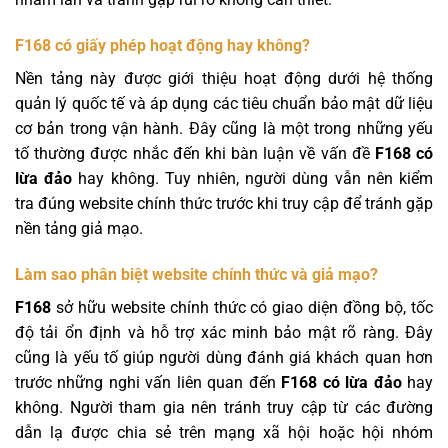
F168 có giấy phép hoạt động hay không?
Nền tảng này được giới thiệu hoạt động dưới hệ thống
quản lý quốc tế và áp dụng các tiêu chuẩn bảo mật dữ liệu
cơ bản trong vận hành. Đây cũng là một trong những yếu
tố thường được nhắc đến khi bàn luận về vấn đề
F168 có
lừa đảo
hay không. Tuy nhiên, người dùng vẫn nên kiểm
tra đúng website chính thức trước khi truy cập để tránh gặp
nền tảng giả mạo.
Làm sao phân biệt website chính thức và giả mạo?
F168
sở hữu website chính thức có giao diện đồng bộ, tốc
độ tải ổn định và hỗ trợ xác minh bảo mật rõ ràng. Đây
cũng là yếu tố giúp người dùng đánh giá khách quan hơn
trước những nghi vấn liên quan đến
F168 có lừa đảo
hay
không. Người tham gia nên tránh truy cập từ các đường
dẫn lạ được chia sẻ trên mạng xã hội hoặc hội nhóm