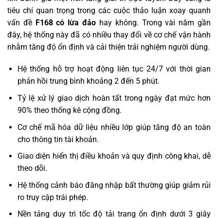
tiêu chí quan trọng trong các cuộc thảo luận xoay quanh
vấn đề
F168 có lừa đảo
hay không. Trong vài năm gần
đây, hệ thống này đã có nhiều thay đổi về cơ chế vận hành
nhằm tăng độ ổn định và cải thiện trải nghiệm người dùng.
Hệ thống hỗ trợ hoạt động liên tục 24/7 với thời gian
phản hồi trung bình khoảng 2 đến 5 phút.
Tỷ lệ xử lý giao dịch hoàn tất trong ngày đạt mức hơn
90% theo thống kê cộng đồng.
Cơ chế mã hóa dữ liệu nhiều lớp giúp tăng độ an toàn
cho thông tin tài khoản.
Giao diện hiển thị điều khoản và quy định công khai, dễ
theo dõi.
Hệ thống cảnh báo đăng nhập bất thường giúp giảm rủi
ro truy cập trái phép.
Nền tảng duy trì tốc độ tải trang ổn định dưới 3 giây