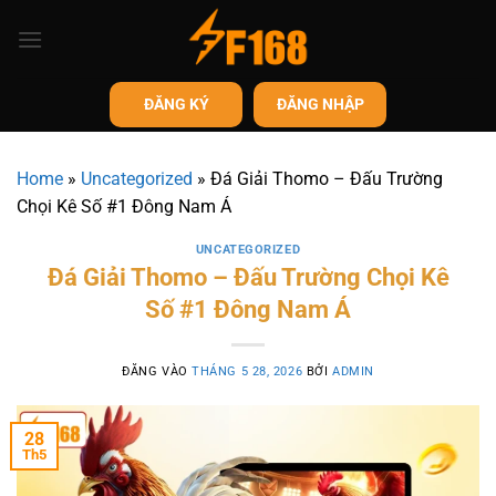
Bỏ
qua
nội
dung
ĐĂNG KÝ
ĐĂNG NHẬP
Home
»
Uncategorized
»
Đá Giải Thomo – Đấu Trường
Chọi Kê Số #1 Đông Nam Á
UNCATEGORIZED
Đá Giải Thomo – Đấu Trường Chọi Kê
Số #1 Đông Nam Á
ĐĂNG VÀO
THÁNG 5 28, 2026
BỞI
ADMIN
28
Th5