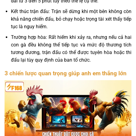
dài từ 3 đến 5 phút tùy theo thể lệ cụ thể.
Kết thúc trận đấu: Trận sẽ dừng khi một bên không còn
khả năng chiến đấu, bỏ chạy hoặc trọng tài xét thấy tiếp
tục là nguy hiểm.
Trường hợp hòa: Rất hiếm khi xảy ra, nhưng nếu cả hai
con gà đều không thể tiếp tục và mức độ thương tích
tương đương, trận đấu có thể được tuyên hòa hoặc thi
đấu lại tùy quy định của ban tổ chức.
3 chiến lược quan trọng giúp anh em thắng lớn