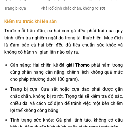
Trang bị cựa
Phải cố định chắc chắn, không rơi rớt
Kiểm tra trước khi lên sân
Trước mỗi trận đấu, cả hai con gà đều phải trải qua quy
trình kiểm tra nghiêm ngặt do trọng tài thực hiện. Mục đích
là đảm bảo cả hai bên đều đủ tiêu chuẩn sức khỏe và
không có hành vi gian lận nào xảy ra.
Cân nặng: Hai chiến kê
đá giải Thomo
phải nằm trong
cùng phân hạng cân nặng, chênh lệch không quá mức
cho phép (thường dưới 100 gram).
Trang bị cựa: Cựa sắt hoặc cựa dao phải được gắn
chắc chắn, không bị rơ rớt. Trọng tài sẽ kiểm tra độ sắc,
chiều dài và cách cố định để tránh việc một bên chiếm
lợi thế không công bằng.
Tình trạng sức khỏe: Gà phải tỉnh táo, không có dấu