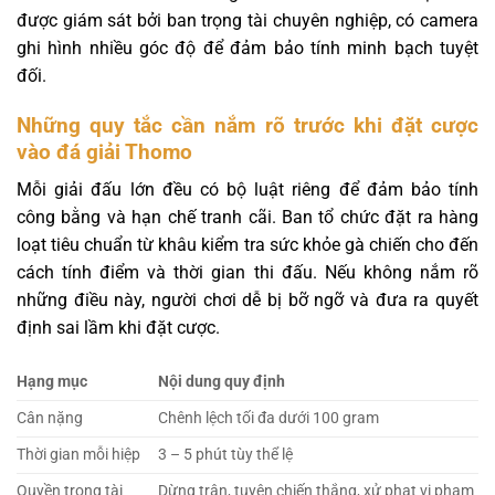
được giám sát bởi ban trọng tài chuyên nghiệp, có camera
ghi hình nhiều góc độ để đảm bảo tính minh bạch tuyệt
đối.
Những quy tắc cần nắm rõ trước khi đặt cược
vào đá giải Thomo
Mỗi giải đấu lớn đều có bộ luật riêng để đảm bảo tính
công bằng và hạn chế tranh cãi. Ban tổ chức đặt ra hàng
loạt tiêu chuẩn từ khâu kiểm tra sức khỏe gà chiến cho đến
cách tính điểm và thời gian thi đấu. Nếu không nắm rõ
những điều này, người chơi dễ bị bỡ ngỡ và đưa ra quyết
định sai lầm khi đặt cược.
Hạng mục
Nội dung quy định
Cân nặng
Chênh lệch tối đa dưới 100 gram
Thời gian mỗi hiệp
3 – 5 phút tùy thể lệ
Quyền trọng tài
Dừng trận, tuyên chiến thắng, xử phạt vi phạm