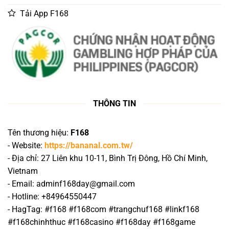
Tải App F168
THÔNG TIN
Tên thương hiệu:
F168
- Website:
https://bananal.com.tw/
- Địa chỉ: 27 Liên khu 10-11, Bình Trị Đông, Hồ Chí Minh,
Vietnam
- Email:
adminf168day@gmail.com
- Hotline: +84964550447
- HagTag: #f168 #f168com #trangchuf168 #linkf168
#f168chinhthuc #f168casino #f168day #f168game