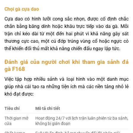
Chọi gà cựa dao
Cựa dao có hình lưỡi cong sắc nhọn, được cố định chắc
chắn bằng băng dính hoặc khâu trực tiếp vào da gà. Mỗi
trận chỉ kéo dài từ một đến hai phút vì khả năng gây sát
thương cực cao, một cú đớp trúng vùng cổ hoặc ngực có
thể khiến đối thủ mất khả năng chiến đấu ngay lập tức.
Đánh giá của người chơi khi tham gia sảnh đá
gà F168
Việc tập hợp nhiều sảnh và loại hình vào một danh mục
giúp nhà cái tạo ra những tiện ích mà các nền tảng nhỏ lẻ
khó đạt được:
Tiêu chí
Mô tả chi tiết
Thời gian mở
Hoạt động 24/7 với lịch trận luân phiên từ ba sảnh,
cửa
không bị gián đoạn