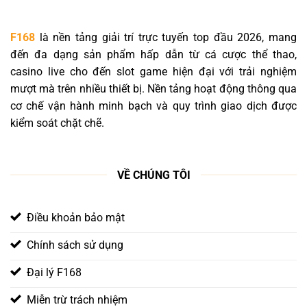
F168
là nền tảng giải trí trực tuyến top đầu 2026, mang
đến đa dạng sản phẩm hấp dẫn từ cá cược thể thao,
casino live cho đến slot game hiện đại với trải nghiệm
mượt mà trên nhiều thiết bị. Nền tảng hoạt động thông qua
cơ chế vận hành minh bạch và quy trình giao dịch được
kiểm soát chặt chẽ.
VỀ CHÚNG TÔI
Điều khoản bảo mật
Chính sách sử dụng
Đại lý F168
Miễn trừ trách nhiệm