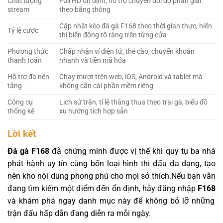
Chất lượng
Full HD ổn định, hỗ trợ chuyển đổi độ phân giải
stream
theo băng thông
Cập nhật kèo đá gà F168 theo thời gian thực, hiển
Tỷ lệ cược
thị biến động rõ ràng trên từng cửa
Phương thức
Chấp nhận ví điện tử, thẻ cào, chuyển khoản
thanh toán
nhanh và tiền mã hóa
Hỗ trợ đa nền
Chạy mượt trên web, iOS, Android và tablet mà
tảng
không cần cài phần mềm riêng
Công cụ
Lịch sử trận, tỉ lệ thắng thua theo trại gà, biểu đồ
thống kê
xu hướng tích hợp sẵn
Lời kết
Đá gà F168
đã chứng minh được vị thế khi quy tụ ba nhà
phát hành uy tín cùng bốn loại hình thi đấu đa dạng, tạo
nên kho nội dung phong phú cho mọi sở thích.Nếu bạn vẫn
đang tìm kiếm một điểm đến ổn định, hãy đăng nhập
F168
và khám phá ngay danh mục này để không bỏ lỡ những
trận đấu hấp dẫn đang diễn ra mỗi ngày.