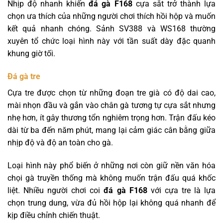
Nhịp độ nhanh khiến
đá gà F168
cựa sắt trở thành lựa
chọn ưa thích của những người chơi thích hồi hộp và muốn
kết quả nhanh chóng. Sảnh SV388 và WS168 thường
xuyên tổ chức loại hình này với tần suất dày đặc quanh
khung giờ tối.
Đá gà tre
Cựa tre được chọn từ những đoạn tre già có độ dai cao,
mài nhọn đầu và gắn vào chân gà tương tự cựa sắt nhưng
nhẹ hơn, ít gây thương tổn nghiêm trọng hơn. Trận đấu kéo
dài từ ba đến năm phút, mang lại cảm giác cân bằng giữa
nhịp độ và độ an toàn cho gà.
Loại hình này phổ biến ở những nơi còn giữ nền văn hóa
chọi gà truyền thống mà không muốn trận đấu quá khốc
liệt. Nhiều người chơi coi
đá gà F168
với cựa tre là lựa
chọn trung dung, vừa đủ hồi hộp lại không quá nhanh để
kịp điều chỉnh chiến thuật.