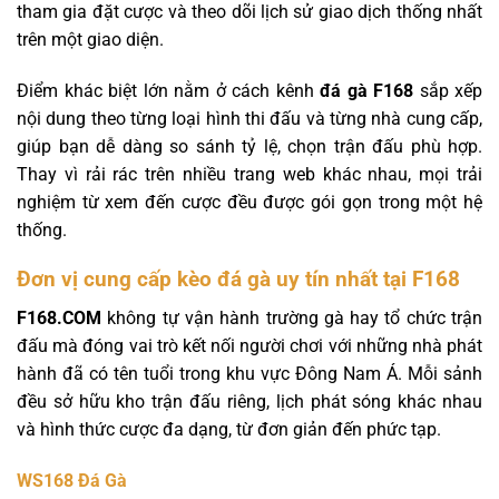
tham gia đặt cược và theo dõi lịch sử giao dịch thống nhất
trên một giao diện.
Điểm khác biệt lớn nằm ở cách kênh
đá gà F168
sắp xếp
nội dung theo từng loại hình thi đấu và từng nhà cung cấp,
giúp bạn dễ dàng so sánh tỷ lệ, chọn trận đấu phù hợp.
Thay vì rải rác trên nhiều trang web khác nhau, mọi trải
nghiệm từ xem đến cược đều được gói gọn trong một hệ
thống.
Đơn vị cung cấp kèo đá gà uy tín nhất tại F168
F168.COM
không tự vận hành trường gà hay tổ chức trận
đấu mà đóng vai trò kết nối người chơi với những nhà phát
hành đã có tên tuổi trong khu vực Đông Nam Á. Mỗi sảnh
đều sở hữu kho trận đấu riêng, lịch phát sóng khác nhau
và hình thức cược đa dạng, từ đơn giản đến phức tạp.
WS168 Đá Gà