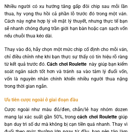
Nhiều người có xu hướng tăng gấp đôi chip sau mỗi lần
thua, hy vọng thu hồi cả phần lỗ trước đó trong một ván.
Cách này nghe hợp lý về mặt lý thuyết, nhưng thực tế bạn
sẽ nhanh chóng đụng trần giới hạn bàn hoặc cạn sạch vốn
nếu chuỗi thua kéo dài.
Thay vào đó, hãy chọn một mức chip cố định cho mỗi ván,
chỉ điều chỉnh nhẹ khi bạn thực sự thấy có tín hiệu rõ ràng
từ kết quả trước đó.
Cách chơi Roulette
này giúp bạn kiểm
soát ngân sách tốt hơn và tránh sa vào tâm lý đuổi vốn,
vốn là nguyên nhân chính khiến nhiều người thua nặng
trong thời gian ngắn.
Ưu tiên cược ngoài ở giai đoạn đầu
Cược ngoài như màu đỏ/đen, chẵn/lẻ hay nhóm dozen
mang lại xác suất gần 50%, trong
cách chơi Roulette
giúp
bạn duy trì số dư mà không bị cạn tiền quá nhanh. Thay vì
đuổi theo mức thưởng lớn ngay từ đầu, bạn nên tập làm