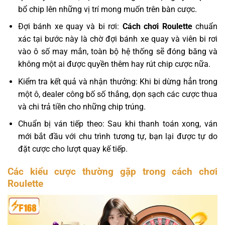
bổ chip lên những vị trí mong muốn trên bàn cược.
Đợi bánh xe quay và bi rơi:
Cách chơi Roulette
chuẩn
xác tại bước này là chờ đợi bánh xe quay và viên bi rơi
vào ô số may mắn, toàn bộ hệ thống sẽ đóng băng và
không một ai được quyền thêm hay rút chip cược nữa.
Kiểm tra kết quả và nhận thưởng: Khi bi dừng hẳn trong
một ô, dealer công bố số thắng, dọn sạch các cược thua
và chi trả tiền cho những chip trúng.
Chuẩn bị ván tiếp theo: Sau khi thanh toán xong, ván
mới bắt đầu với chu trình tương tự, bạn lại được tự do
đặt cược cho lượt quay kế tiếp.
Các kiểu cược thường gặp trong cách chơi
Roulette