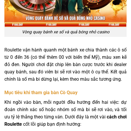
Vòng quay bánh xe số và quả bóng nhỏ casino
Roulette vận hành quanh một bánh xe chia thành các ô số
từ 0 đến 36 (có thể thêm 00 với biến thể Mỹ), màu xen kẽ
đỏ đen. Người chơi đặt chip lên bàn cược trước khi dealer
quay bánh, sau đó viên bi sẽ rơi vào một ô cụ thể. Kết quả
chính là số mà bi dừng lại, kèm theo màu sắc tương ứng.
Mục tiêu khi tham gia bàn Cò Quay
Khi ngồi vào bàn, mỗi người đều hướng đến hai việc: dự
đoán chính xác số hoặc nhóm số mà bi sẽ rơi vào, và tối
ưu tỷ lệ thắng theo từng ván. Dưới đây là một vài
cách chơi
Roulette
cốt lõi giúp bạn định hướng: