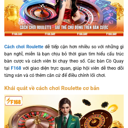
Cách chơi Roulette
dễ tiếp cận hơn nhiều so với những gì
bạn nghĩ, miễn là bạn chịu bỏ thời gian tìm hiểu cấu trúc
bàn cược và cách viên bi chạy theo số. Các bàn Cò Quay
tại
F168
với giao diện trực quan, giúp hội viên dễ theo dõi
từng ván và có thêm căn cứ để điều chỉnh lối chơi.
Khái quát về cách chơi Roulette cơ bản