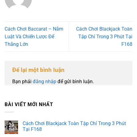
Cách Chơi Baccarat – Nắm
Cách Chơi Blackjack Toàn
Luật Và Chiến Lược Để
Tập Chỉ Trong 3 Phút Tại
Thắng Lớn
F168
Để lại một bình luận
Bạn phải
đăng nhập
để gửi bình luận.
BÀI VIẾT MỚI NHẤT
Cách Chơi Blackjack Toàn Tập Chỉ Trong 3 Phút
29
Tại F168
Th5
Không